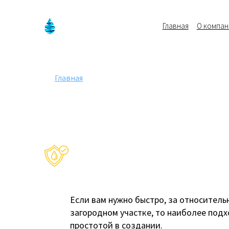
Главная
О компан
В
Бурение
Обустройство
Главная
>
Абиссинские скважины
Абиссинская ск
Гарантия
Бурим
на скважину 3 года
за 1 день
Если вам нужно быстро, за относител
загородном участке, то наиболее под
простотой в создании.