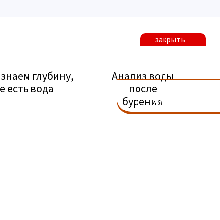
закрыть
Узнать глубину
скважины
 знаем глубину,
Анализ воды
е есть вода
после
Забронировать
бурения
на весну/лето