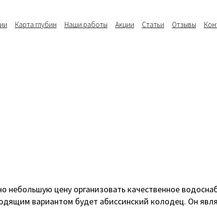
ии
Карта глубин
Наши работы
Акции
Статьи
Отзывы
Кон
одоснабжение
Водоочистка
Цены
важина
Выезд на участок
в день обращения
ьно небольшую цену организовать качественное водосна
ходящим вариантом будет абиссинский колодец. Он явл