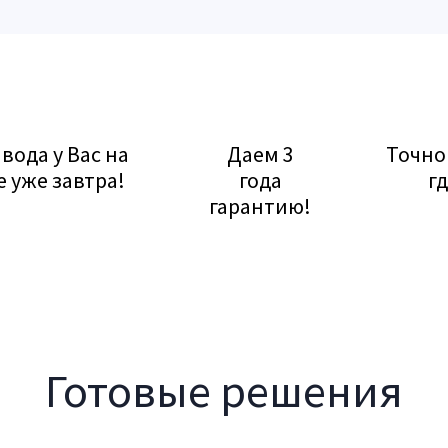
вода у Вас на
Даем 3
Точно
е уже завтра!
года
гд
гарантию!
Готовые решения