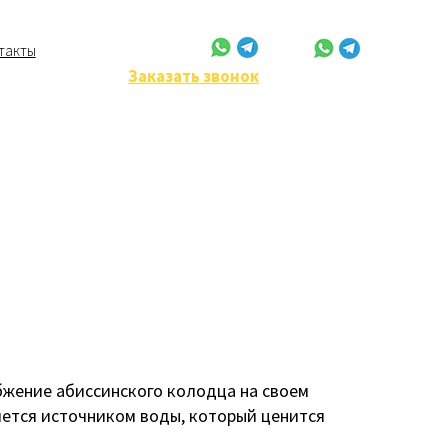
+7 (902) 950-77-76
такты
Заказать звонок
Вопросы и ответы
Доп. услуги
бжение абиссинского колодца на своем
яется источником воды, который ценится